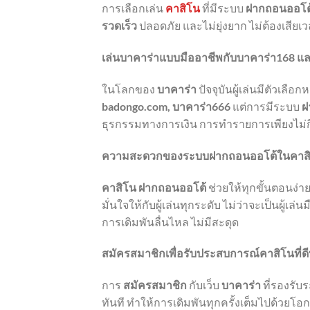
การเลือกเล่น
คาสิโน
ที่มีระบบ
ฝากถอนออโต
รวดเร็ว
ปลอดภัย และไม่ยุ่งยาก ไม่ต้องเสีย
เล่นบาคาร่าแบบมืออาชีพกับบาคาร่า168 แล
ในโลกของ
บาคาร่า
ปัจจุบันผู้เล่นมีตัวเลื
badongo.com, บาคาร่า666
แต่การมีระบบ
ฝ
ธุรกรรมทางการเงิน การทำรายการเพียงไม่กี่
ความสะดวกของระบบฝากถอนออโต้ในคาส
คาสิโน ฝากถอนออโต้
ช่วยให้ทุกขั้นตอนง่า
มั่นใจให้กับผู้เล่นทุกระดับ ไม่ว่าจะเป็นผู้เล่
การเดิมพันลื่นไหล ไม่มีสะดุด
สมัครสมาชิกเพื่อรับประสบการณ์คาสิโนที่ดีท
การ
สมัครสมาชิก
กับเว็บ
บาคาร่า
ที่รองรับ
ทันที ทำให้การเดิมพันทุกครั้งเต็มไปด้วยโ