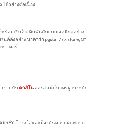
6
ได้อย่างต่อเนื่อง
็พร้อมเริ่มต้นเดิมพันกับเกมยอดนิยมอย่าง
บรนด์ดังอย่าง
บาคาร่า pgstar777.store
,
บา
พิวเตอร์
้าร่วมกับ
คาสิโน
ออนไลน์มีมาตรฐานระดับ
สมาชิก
โปร่งใสและป้องกันความผิดพลาด