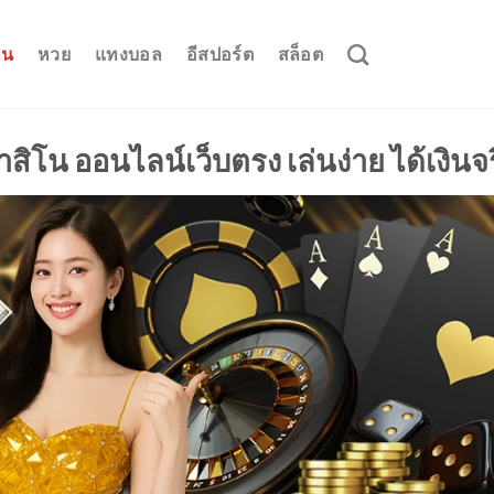
โน
หวย
แทงบอล
อีสปอร์ต
สล็อต
าสิโน ออนไลน์เว็บตรง เล่นง่าย ได้เงินจร