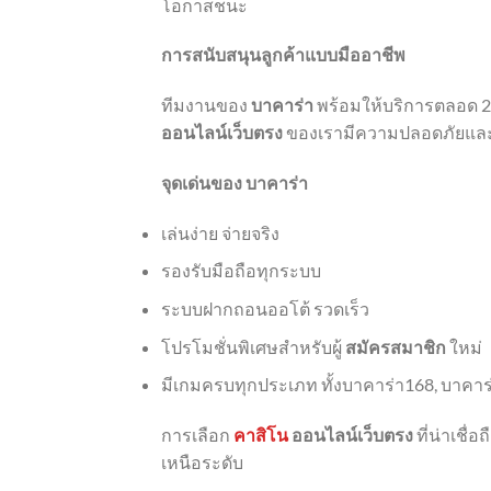
โอกาสชนะ
การสนับสนุนลูกค้าแบบมืออาชีพ
ทีมงานของ
บาคาร่า
พร้อมให้บริการตลอด 24 
ออนไลน์เว็บตรง
ของเรามีความปลอดภัยและเช
จุดเด่นของ บาคาร่า
เล่นง่าย จ่ายจริง
รองรับมือถือทุกระบบ
ระบบฝากถอนออโต้ รวดเร็ว
โปรโมชั่นพิเศษสำหรับผู้
สมัครสมาชิก
ใหม่
มีเกมครบทุกประเภท ทั้งบาคาร่า168, บาคาร่
การเลือก
คาสิโน
ออนไลน์เว็บตรง
ที่น่าเชื่อ
เหนือระดับ