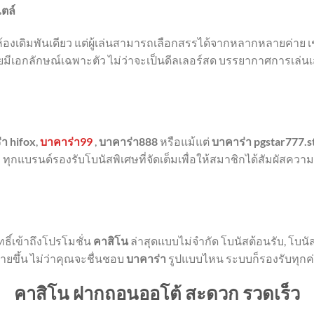
ตล์
ยงห้องเดิมพันเดียว แต่ผู้เล่นสามารถเลือกสรรได้จากหลากหลายค่าย เ
ายมีเอกลักษณ์เฉพาะตัว ไม่ว่าจะเป็นดีลเลอร์สด บรรยากาศการเล่นเ
า hifox
,
บาคาร่า99
,
บาคาร่า888
หรือแม้แต่
บาคาร่า pgstar777.s
ี ทุกแบรนด์รองรับโบนัสพิเศษที่จัดเต็มเพื่อให้สมาชิกได้สัมผัสคว
ิทธิ์เข้าถึงโปรโมชั่น
คาสิโน
ล่าสุดแบบไม่จำกัด โบนัสต้อนรับ, โบนั
่ายขึ้น ไม่ว่าคุณจะชื่นชอบ
บาคาร่า
รูปแบบไหน ระบบก็รองรับทุก
คาสิโน ฝากถอนออโต้ สะดวก รวดเร็ว