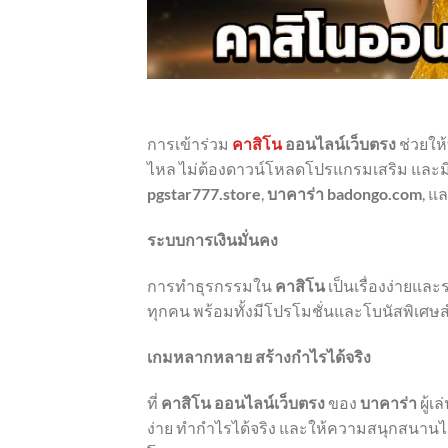
การเข้าร่วม
คาสิโน
ออนไลน์เว็บตรง
ช่วยให
ไหล ไม่ต้องดาวน์โหลดโปรแกรมเสริม และม
pgstar777.store
,
บาคาร่า badongo.com
, แ
ระบบการเงินมั่นคง
การทำธุรกรรมใน
คาสิโน
เป็นเรื่องง่ายและ
ทุกคน พร้อมทั้งมีโปรโมชั่นและโบนัสพิเศษ
เกมหลากหลาย สร้างกำไรได้จริง
ที่
คาสิโน ออนไลน์เว็บตรง
ของ
บาคาร่า
ผู้เ
ง่าย ทำกำไรได้จริง และให้ความสนุกสนานไม