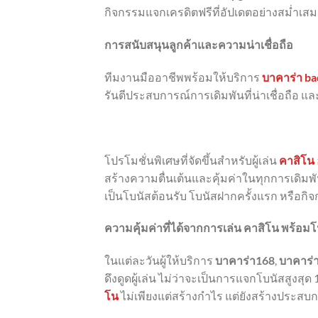
กิจกรรมแจกเครดิตฟรีที่อัปเดตอย่างสม่ำเสมอ
การสนับสนุนลูกค้าและความน่าเชื่อถือ
ทีมงานมืออาชีพพร้อมให้บริการ
บาคาร่า b
รันตีประสบการณ์การเดิมพันที่น่าเชื่อถือ แล
โปรโมชั่นพิเศษที่จัดขึ้นสำหรับผู้เล่น
คาสิโน
สร้างความตื่นเต้นและคุ้มค่าในทุกการเดิมพัน ผ
เป็นโบนัสต้อนรับ โบนัสฝากครั้งแรก หรือกิ
ความคุ้มค่าที่ได้จากการเล่น คาสิโน พร้อมโ
ในแต่ละวันผู้ให้บริการ
บาคาร่า168
,
บาคาร่
ดึงดูดผู้เล่น ไม่ว่าจะเป็นการแจกโบนัสสูงสุด
โน
ไม่เพียงแต่สร้างกำไร แต่ยังสร้างประสบ