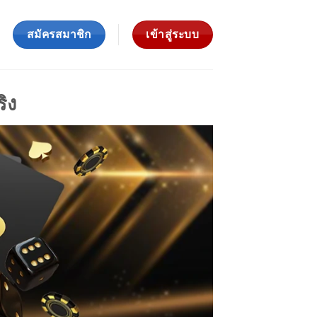
สมัครสมาชิก
เข้าสู่ระบบ
ิง