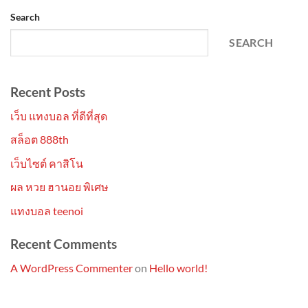
Search
SEARCH
Recent Posts
เว็บ แทงบอล ที่ดีที่สุด
สล็อต 888th
เว็บไซต์ คาสิโน
ผล หวย ฮานอย พิเศษ
แทงบอล teenoi
Recent Comments
A WordPress Commenter
on
Hello world!