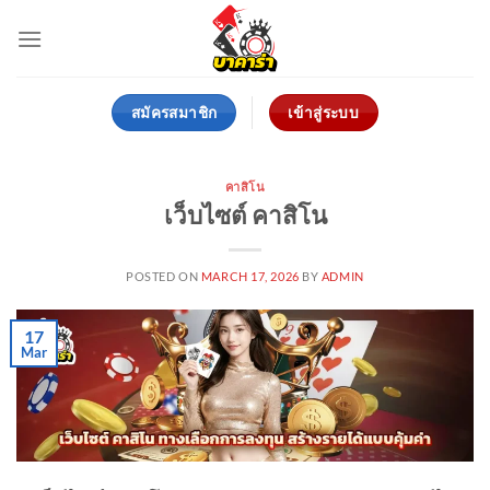
Skip
to
content
สมัครสมาชิก
เข้าสู่ระบบ
คาสิโน
เว็บไซต์ คาสิโน
POSTED ON
MARCH 17, 2026
BY
ADMIN
17
Mar