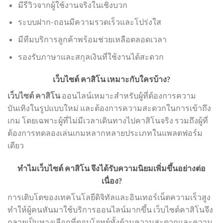
มีรีวิวจากผู้ใช้งานจริงในเชิงบวก
ระบบฝาก-ถอนมีความรวดเร็วและโปร่งใส
มีทีมบริการลูกค้าพร้อมช่วยเหลือตลอดเวลา
รองรับภาษาและสกุลเงินที่ใช้งานได้สะดวก
เว็บไซต์ คาสิโน เหมาะกับใครบ้าง?
เว็บไซต์ คาสิโน
ออนไลน์เหมาะสำหรับผู้ที่ต้องการความ
บันเทิงในรูปแบบใหม่ และต้องการความสะดวกในการเข้าถึง
เกม โดยเฉพาะผู้ที่ไม่มีเวลาเดินทางไปคาสิโนจริง รวมถึงผู้ที่
ต้องการทดลองเล่นเกมหลากหลายประเภทในแพลตฟอร์ม
เดียว
ทำไมเว็บไซต์ คาสิโน จึงได้รับความนิยมเพิ่มขึ้นอย่างต่อ
เนื่อง?
การเติบโตของเทคโนโลยีดิจิทัลและอินเทอร์เน็ตความเร็วสูง
ทำให้ผู้คนหันมาใช้บริการออนไลน์มากขึ้น เว็บไซต์คาสิโนจึง
กลายเป็นทางเลือกที่ตอบโจทย์ทั้งด้านความสะดวกและความ