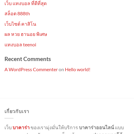
เว็บ แทงบอล ที่ดีที่สุด
สล็อต 888th
เว็บไซต์ คาสิโน
ผล หวย ฮานอย พิเศษ
แทงบอล teenoi
Recent Comments
A WordPress Commenter
on
Hello world!
เกี่ยวกับเรา
เว็บ
บาคาร่า
ของเรามุ่งมั่นให้บริการ
บาคาร่าออนไลน์
แบบ