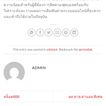
ความนิยมสำหรับผู้ที่ต้องการติดตามฟุตบอลพร้อมกับ
วิเคราะห์และวางแผนการเดิมพันผ่านระบบออนไลน์ที่สะดวก
และเข้าถึงได้ง่ายในปัจจุบัน
This entry was posted in
แทงบอล
. Bookmark the
permalink
.
ADMIN
สล็อต888
ผล หวย ฮานอย พิเศษ