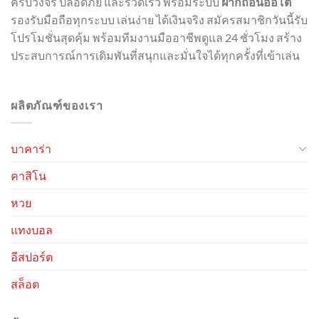
ครบวงจร ปลอดภัย และรวดเร็ว พร้อมระบบ
ฝากถอนออโต้
รองรับมือถือทุกระบบ เล่นง่าย ได้เงินจริง สมัครสมาชิกวันนี้รับ
โปรโมชั่นสุดคุ้ม พร้อมทีมงานมืออาชีพดูแล 24 ชั่วโมง สร้าง
ประสบการณ์การเดิมพันที่สนุกและมั่นใจได้ทุกครั้งที่เข้าเล่น
ผลิตภัณฑ์ของเรา
บาคาร่า
คาสิโน
หวย
แทงบอล
อีสปอร์ต
สล็อต