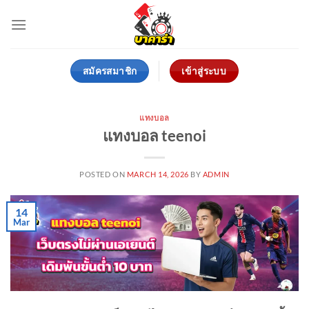
Skip
to
content
สมัครสมาชิก
เข้าสู่ระบบ
แทงบอล
แทงบอล teenoi
POSTED ON
MARCH 14, 2026
BY
ADMIN
14
Mar