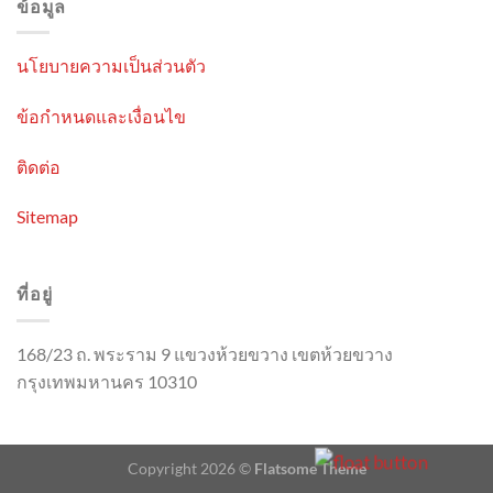
ข้อมูล
นโยบายความเป็นส่วนตัว
ข้อกำหนดและเงื่อนไข
ติดต่อ
Sitemap
ที่อยู่
168/23 ถ. พระราม 9 แขวงห้วยขวาง เขตห้วยขวาง
กรุงเทพมหานคร 10310
Copyright 2026 ©
Flatsome Theme